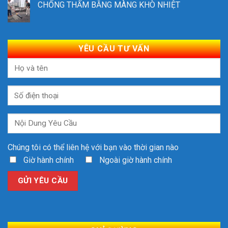
CHỐNG THẤM BẰNG MÀNG KHÒ NHIỆT
YÊU CẦU TƯ VẤN
Chúng tôi có thể liên hệ với bạn vào thời gian nào
Giờ hành chính
Ngoài giờ hành chính