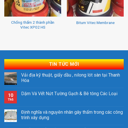
Chống thấm 2 thành phần
Bitum Vitec Membrane
Vitec XP02 HS
TIN TỨC MỚI
Vải địa kỹ thuật, giấy dầu , nilong lót sàn tại Thanh
Hóa
Dặm Vá Vết Nứt Tường Gạch & Bê tông Các Loại
10
Th5
Định nghĩa và nguyên nhân gây thấm trong các công
trình xây dựng