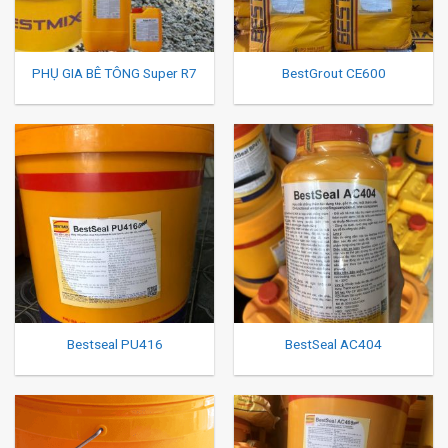
PHỤ GIA BÊ TÔNG Super R7
BestGrout CE600
Bestseal PU416
BestSeal AC404