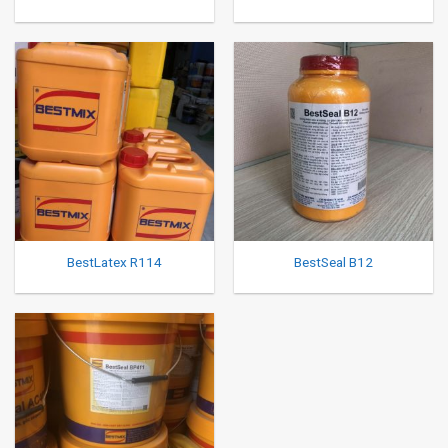
BestLatex R114
BestSeal B12