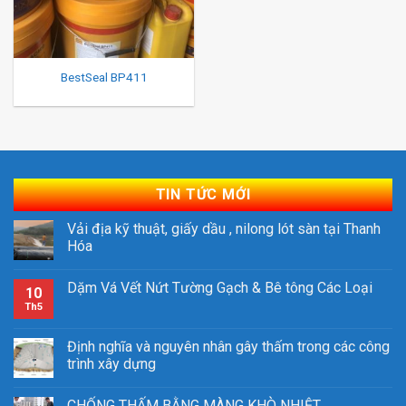
BestSeal BP411
TIN TỨC MỚI
Vải địa kỹ thuật, giấy dầu , nilong lót sàn tại Thanh
Hóa
Dặm Vá Vết Nứt Tường Gạch & Bê tông Các Loại
10
Th5
Định nghĩa và nguyên nhân gây thấm trong các công
trình xây dựng
CHỐNG THẤM BẰNG MÀNG KHÒ NHIỆT