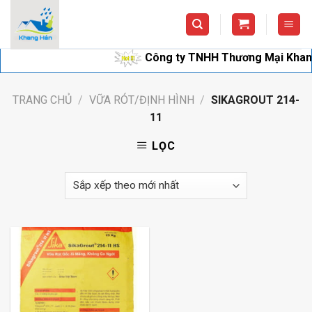
Skip
to
content
Công ty TNHH Thương Mại Khang Hân
TRANG CHỦ
/
VỮA RÓT/ĐỊNH HÌNH
/
SIKAGROUT 214-
11
LỌC