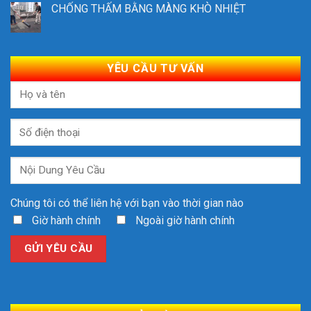
CHỐNG THẤM BẰNG MÀNG KHÒ NHIỆT
YÊU CẦU TƯ VẤN
Chúng tôi có thể liên hệ với bạn vào thời gian nào
Giờ hành chính
Ngoài giờ hành chính