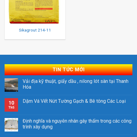
Sikagrout 214-11
TIN TỨC MỚI
Vải địa kỹ thuật, giấy dầu , nilong lót sàn tại Thanh
Hóa
Dặm Vá Vết Nứt Tường Gạch & Bê tông Các Loại
10
Th5
Định nghĩa và nguyên nhân gây thấm trong các công
trình xây dựng