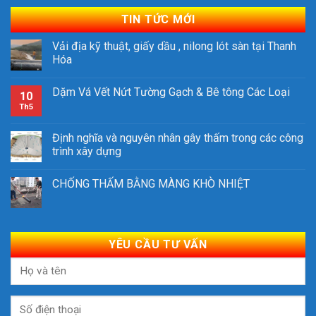
TIN TỨC MỚI
Vải địa kỹ thuật, giấy dầu , nilong lót sàn tại Thanh
Hóa
Dặm Vá Vết Nứt Tường Gạch & Bê tông Các Loại
10
Th5
Định nghĩa và nguyên nhân gây thấm trong các công
trình xây dựng
CHỐNG THẤM BẰNG MÀNG KHÒ NHIỆT
YÊU CẦU TƯ VẤN