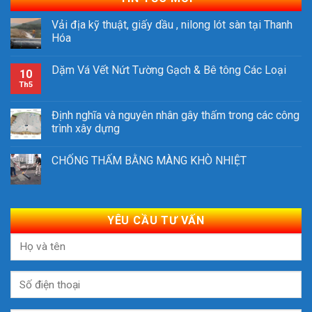
Vải địa kỹ thuật, giấy dầu , nilong lót sàn tại Thanh
Hóa
Dặm Vá Vết Nứt Tường Gạch & Bê tông Các Loại
10
Th5
Định nghĩa và nguyên nhân gây thấm trong các công
trình xây dựng
CHỐNG THẤM BẰNG MÀNG KHÒ NHIỆT
YÊU CẦU TƯ VẤN