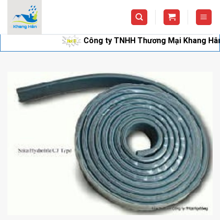
Skip
to
content
Công ty TNHH Thương Mại Khang Hân chuyên 