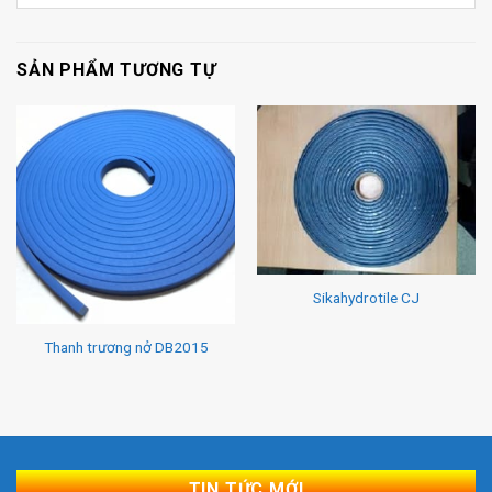
SẢN PHẨM TƯƠNG TỰ
Sikahydrotile CJ
Thanh trương nở DB2015
TIN TỨC MỚI