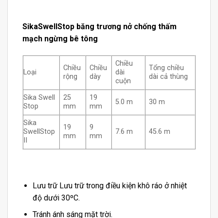
SikaSwellStop băng trương nở chống thấm
mạch ngừng bê tông
Chiều
Chiều
Chiều
Tổng chiều
Loại
dài
rộng
dày
dài cả thùng
cuộn
Sika Swell
25
19
5.0 m
30 m
Stop
mm
mm
Sika
19
9
SwellStop
7.6 m
45.6 m
mm
mm
II
Lưu trữ Lưu trữ trong điều kiện khô ráo ở nhiệt
độ dưới 30ºC.
Tránh ánh sáng mặt trời.