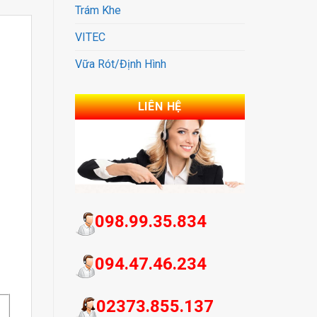
Trám Khe
VITEC
Vữa Rót/Định Hình
LIÊN HỆ
098.99.35.834
094.47.46.234
02373.855.137