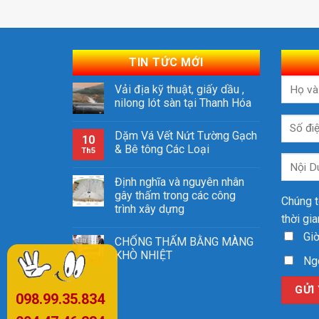
TIN TỨC MỚI
Vải địa kỹ thuật, giấy dầu ,
nilong lót sàn tại Thanh Hóa
Dặm Vá Vết Nứt Tường Gạch
10
& Bê tông Các Loại
Th5
Định nghĩa và nguyên nhân
gây thấm trong các công
Chúng t
trình xây dựng
thời gi
Giờ
CHỐNG THẤM BẰNG MÀNG
KHÒ NHIỆT
Ngo
098.99.35.834