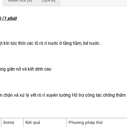
ĐÁNH GIÁ (0)
LIÊN HỆ
 (1 phút
 kín tức thời các lỗ rò rỉ nước ở tầng hầm, bể nước…
ăng giãn nở và kết dính cao
 chặn và xử lý vết rò rỉ xuyên tường Hỗ trợ công tác chống thấm
Đơn
vị
Kết quả
Phương pháp thử