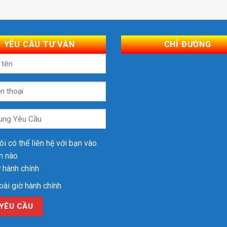
YÊU CẦU TƯ VẤN
CHỈ ĐƯỜNG
ôi có thể liên hệ với bạn vào
an nào
 hành chính
ài giờ hành chính