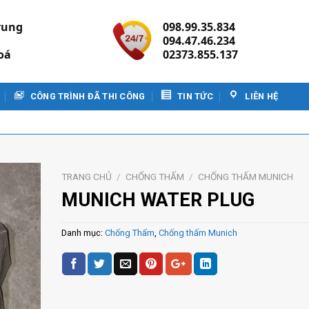
rung
098.99.35.834
094.47.46.234
oá
02373.855.137
CÔNG TRÌNH ĐÃ THI CÔNG
TIN TỨC
LIÊN HỆ
TRANG CHỦ
/
CHỐNG THẤM
/
CHỐNG THẤM MUNICH
MUNICH WATER PLUG
Danh mục:
Chống Thấm
,
Chống thấm Munich