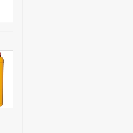
SHELL FLINTKOTE No 3
Xi măng trắng Thái Bìn
PCW30