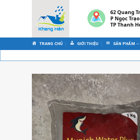
Skip
to
62 Quang T
P Ngọc Trạo
content
TP Thanh H
TRANG CHỦ
GIỚI THIỆU
SẢN PHẨM