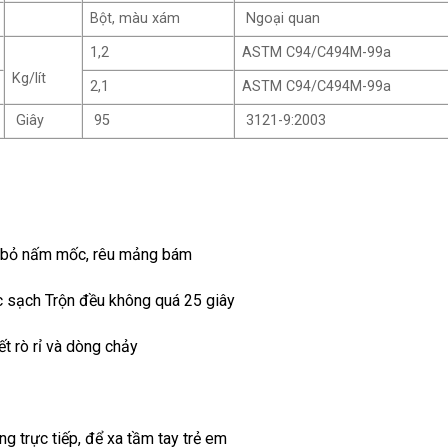
Bột, màu xám
Ngoại quan
1,2
ASTM C94/C494M-99a
Kg/lít
2,1
ASTM C94/C494M-99a
Giây
95
3121-9:2003
ại bỏ nấm mốc, rêu mảng bám
c sạch Trộn đều không quá 25 giây
ết rò rỉ và dòng chảy
g trực tiếp, để xa tầm tay trẻ em