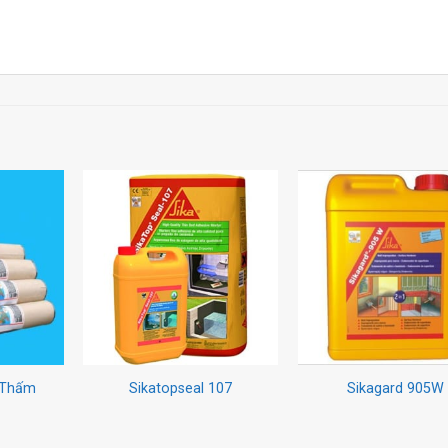
g Thấm
Sikatopseal 107
Sikagard 905W