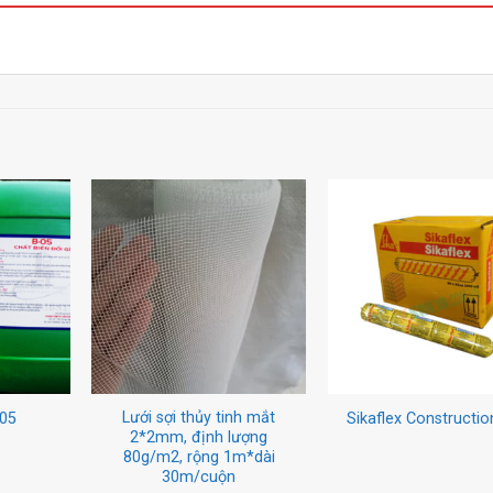
Lưới sợi thủy tinh mắt
B05
Sikaflex Constructi
2*2mm, định lượng
80g/m2, rộng 1m*dài
30m/cuộn