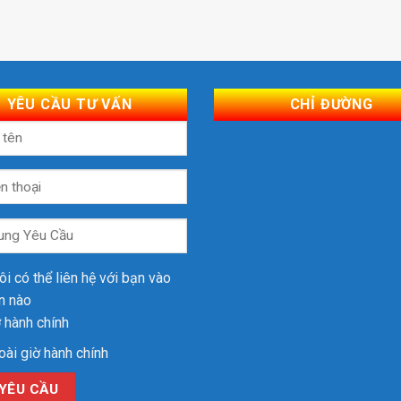
YÊU CẦU TƯ VẤN
CHỈ ĐƯỜNG
ôi có thể liên hệ với bạn vào
an nào
 hành chính
ài giờ hành chính