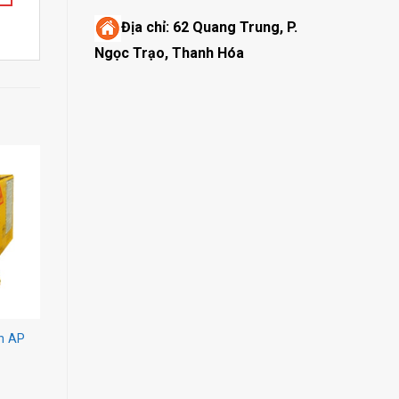
Địa chỉ:
62 Quang Trung, P.
Ngọc Trạo, Thanh Hóa
on AP
VINKEMS CONBRIDGE 9
Súng keo ramset G5