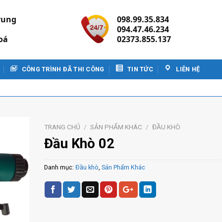
rung
098.99.35.834
094.47.46.234
oá
02373.855.137
CÔNG TRÌNH ĐÃ THI CÔNG
TIN TỨC
LIÊN HỆ
TRANG CHỦ
/
SẢN PHẨM KHÁC
/
ĐẦU KHÒ
Đầu Khò 02
Danh mục:
Đầu khò
,
Sản Phẩm Khác