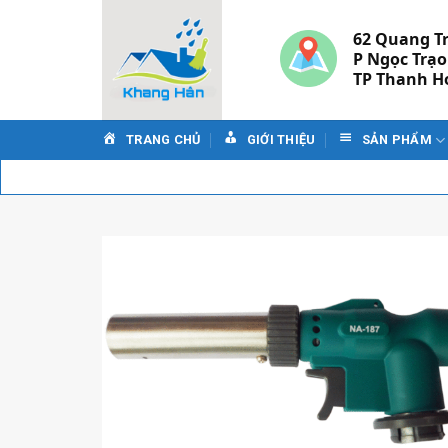
Skip
to
62 Quang T
P Ngọc Trạo
content
TP Thanh H
TRANG CHỦ
GIỚI THIỆU
SẢN PHẨM