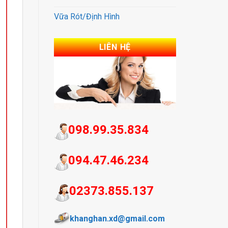
Vữa Rót/Định Hình
LIÊN HỆ
098.99.35.834
094.47.46.234
02373.855.137
khanghan.xd@gmail.com