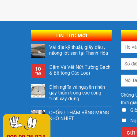
TIN TỨC MỚI
Vải địa kỹ thuật, giấy dầu ,
nilong lót sàn tại Thanh Hóa
Dặm Vá Vết Nứt Tường Gạch
10
& Bê tông Các Loại
Th5
Định nghĩa và nguyên nhân
gây thấm trong các công
Chúng t
trình xây dựng
thời gi
Giờ
CHỐNG THẤM BẰNG MÀNG
KHÒ NHIỆT
Ngo