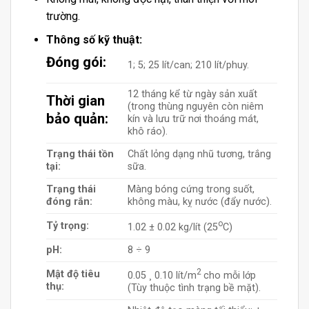
trường.
Thông số kỹ thuật:
Đóng gói:
1; 5; 25 lít/can; 210 lít/phuy.
12 tháng kể từ ngày sản xuất
Thời gian
(trong thùng nguyên còn niêm
bảo quản:
kín và lưu trữ nơi thoáng mát,
khô ráo).
Trạng thái tồn
Chất lỏng dạng nhũ tương, trắng
tại:
sữa.
Trạng thái
Màng bóng cứng trong suốt,
đóng rắn:
không màu, kỵ nước (đẩy nước).
o
Tỷ trọng:
1.02 ± 0.02 kg/lít (25
C)
pH:
8 ÷ 9
2
Mật độ tiêu
0.05 ¸ 0.10 lít/m
cho mỗi lớp
thụ:
(Tùy thuộc tình trạng bề mặt).