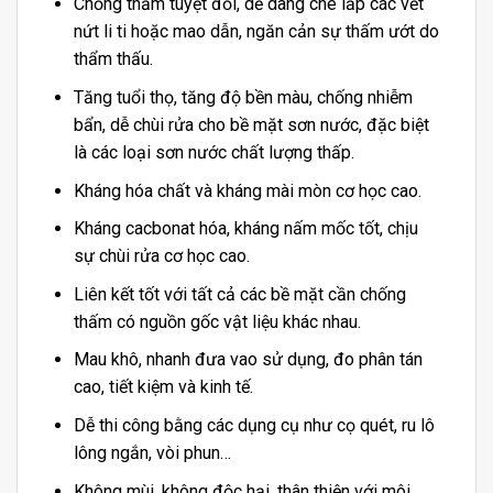
Chống thấm tuyệt đối, dễ dàng che lấp các vết
nứt li ti hoặc mao dẫn, ngăn cản sự thấm ướt do
thẩm thấu.
Tăng tuổi thọ, tăng độ bền màu, chống nhiễm
bẩn, dễ chùi rửa cho bề mặt sơn nước, đặc biệt
là các loại sơn nước chất lượng thấp.
Kháng hóa chất và kháng mài mòn cơ học cao.
Kháng cacbonat hóa, kháng nấm mốc tốt, chịu
sự chùi rửa cơ học cao.
Liên kết tốt với tất cả các bề mặt cần chống
thấm có nguồn gốc vật liệu khác nhau.
Mau khô, nhanh đưa vao sử dụng, đo phân tán
cao, tiết kiệm và kinh tế.
Dễ thi công bằng các dụng cụ như cọ quét, ru lô
lông ngắn, vòi phun…
Không mùi, không độc hại, thân thiện với môi