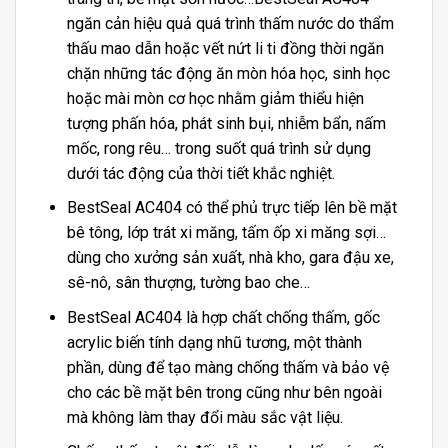
ngăn cản hiệu quả quá trình thấm nước do thẩm
thấu mao dẫn hoặc vết nứt li ti đồng thời ngăn
chặn những tác động ăn mòn hóa học, sinh học
hoặc mài mòn cơ học nhằm giảm thiểu hiện
tượng phấn hóa, phát sinh bụi, nhiễm bẩn, nấm
mốc, rong rêu… trong suốt quá trình sử dụng
dưới tác động của thời tiết khắc nghiệt.
BestSeal AC404 có thể phủ trực tiếp lên bề mặt
bê tông, lớp trát xi măng, tấm ốp xi măng sợi…
dùng cho xưởng sản xuất, nhà kho, gara đậu xe,
sê-nô, sân thượng, tường bao che…
BestSeal AC404 là hợp chất chống thấm, gốc
acrylic biến tính dạng nhũ tương, một thành
phần, dùng để tạo màng chống thấm và bảo vệ
cho các bề mặt bên trong cũng như bên ngoài
mà không làm thay đổi màu sắc vật liệu.