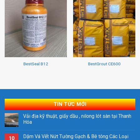
BestSeal B12
BestGrout CE600
TIN TỨC MỚI
Vải địa kỹ thuật, giấy dầu , nilong lót sàn tại Thanh
Hóa
Dặm Vá Vết Nứt Tường Gạch & Bê tông Các Loại
10