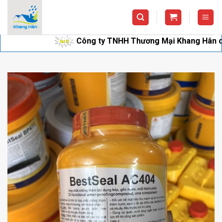
Skip
to
content
Công ty TNHH Thương Mại Khang Hân chuyên cun