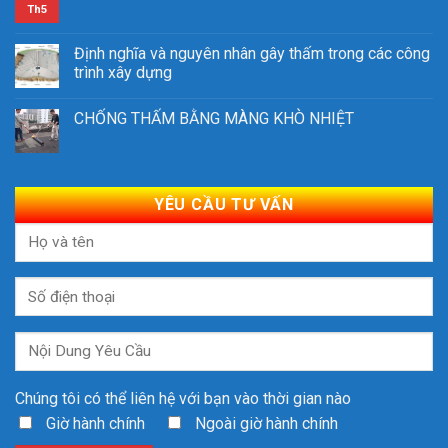
Th5
Định nghĩa và nguyên nhân gây thấm trong các công
trình xây dựng
CHỐNG THẤM BẰNG MÀNG KHÒ NHIỆT
YÊU CẦU TƯ VẤN
Chúng tôi có thể liên hệ với bạn vào thời gian nào
Giờ hành chính
Ngoài giờ hành chính