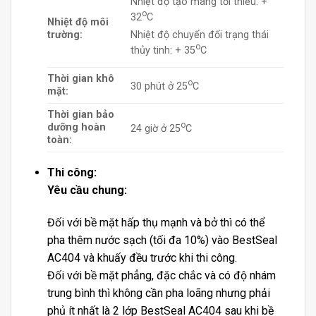
Nhiệt độ tạo màng tối thiểu: +
o
32
C
Nhiệt độ môi
Nhiệt độ chuyển đổi trạng thái
trường:
o
thủy tinh: + 35
C
Thời gian khô
o
30 phút ở 25
C
mặt:
Thời gian bảo
o
dưỡng hoàn
24 giờ ở 25
C
toàn:
Thi công:
Yêu cầu chung:
Đối với bề mặt hấp thụ mạnh và bở thì có thể
pha thêm nước sạch (tối đa 10%) vào BestSeal
AC404 và khuấy đều trước khi thi công.
Đối với bề mặt phẳng, đặc chắc và có độ nhám
trung bình thì không cần pha loãng nhưng phải
phủ ít nhất là 2 lớp BestSeal AC404 sau khi bề