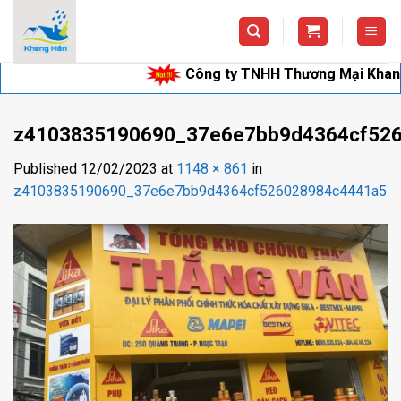
Skip
to
content
Công ty TNHH Thương Mại Khang Hân 
z4103835190690_37e6e7bb9d4364cf52
Published
12/02/2023
at
1148 × 861
in
z4103835190690_37e6e7bb9d4364cf526028984c4441a5