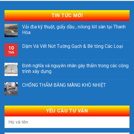
TIN TỨC MỚI
Vải địa kỹ thuật, giấy dầu , nilong lót sàn tại Thanh
Hóa
Dặm Vá Vết Nứt Tường Gạch & Bê tông Các Loại
10
Th5
Định nghĩa và nguyên nhân gây thấm trong các công
trình xây dựng
CHỐNG THẤM BẰNG MÀNG KHÒ NHIỆT
YÊU CẦU TƯ VẤN