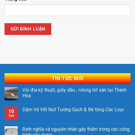
TIN TỨC MỚI
Vải địa kỹ thuật, giấy dầu , nilong lót sàn tại Thanh
Hóa
Dặm Vá Vết Nứt Tường Gạch & Bê tông Các Loại
10
Th5
Định nghĩa và nguyên nhân gây thấm trong các công
trình xây dựng