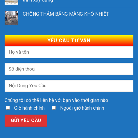
CHỐNG THẤM BẰNG MÀNG KHÒ NHIỆT
YÊU CẦU TƯ VẤN
Chúng tôi có thể liên hệ với bạn vào thời gian nào
Giờ hành chính
Ngoài giờ hành chính