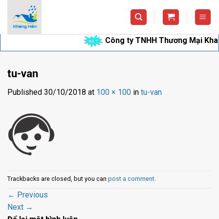
Skip
to
content
Công ty TNHH Thương Mại Khang Hâ
tu-van
Published
30/10/2018
at
100 × 100
in
tu-van
Trackbacks are closed, but you can
post a comment
.
←
Previous
Next
→