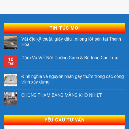
TIN TỨC MỚI
Vải địa kỹ thuật, giấy dầu , nilong lót sàn tại Thanh
Hóa
Dặm Vá Vết Nứt Tường Gạch & Bê tông Các Loại
10
Th5
Định nghĩa và nguyên nhân gây thấm trong các công
trình xây dựng
CHỐNG THẤM BẰNG MÀNG KHÒ NHIỆT
YÊU CẦU TƯ VẤN