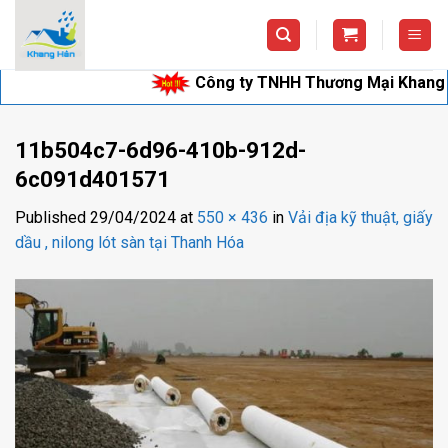
Skip
to
content
Công ty TNHH Thương Mại Khang Hân c
11b504c7-6d96-410b-912d-
6c091d401571
Published
29/04/2024
at
550 × 436
in
Vải địa kỹ thuật, giấy
dầu , nilong lót sàn tại Thanh Hóa