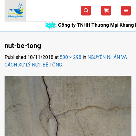
Skip
to
content
Công ty TNHH Thương Mại Khang Hân ch
nut-be-tong
Published
18/11/2018
at
530 × 298
in
NGUYÊN NHÂN VÀ
CÁCH XỬ LÝ NỨT BÊ TÔNG