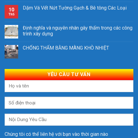
Dặm Vá Vết Nứt Tường Gạch & Bê tông Các Loại
10
Th5
Định nghĩa và nguyên nhân gây thấm trong các công
trình xây dựng
CHỐNG THẤM BẰNG MÀNG KHÒ NHIỆT
YÊU CẦU TƯ VẤN
Chúng tôi có thể liên hệ với bạn vào thời gian nào