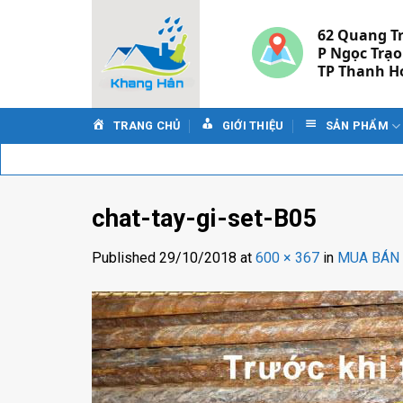
Skip
to
62 Quang T
P Ngọc Trạo
content
TP Thanh H
TRANG CHỦ
GIỚI THIỆU
SẢN PHẨM
chat-tay-gi-set-B05
Published
29/10/2018
at
600 × 367
in
MUA BÁN 