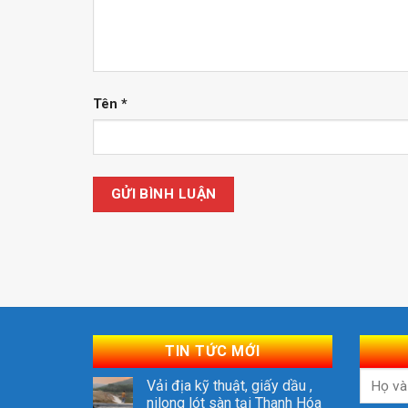
Tên
*
TIN TỨC MỚI
Vải địa kỹ thuật, giấy dầu ,
nilong lót sàn tại Thanh Hóa