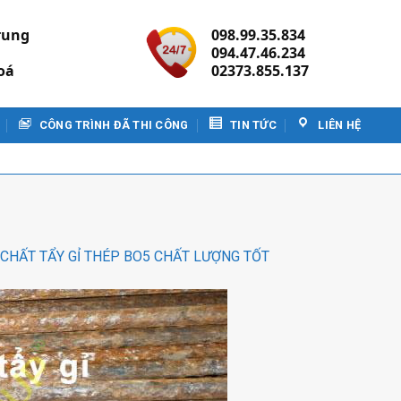
rung
098.99.35.834
094.47.46.234
oá
02373.855.137
CÔNG TRÌNH ĐÃ THI CÔNG
TIN TỨC
LIÊN HỆ
CHẤT TẨY GỈ THÉP BO5 CHẤT LƯỢNG TỐT