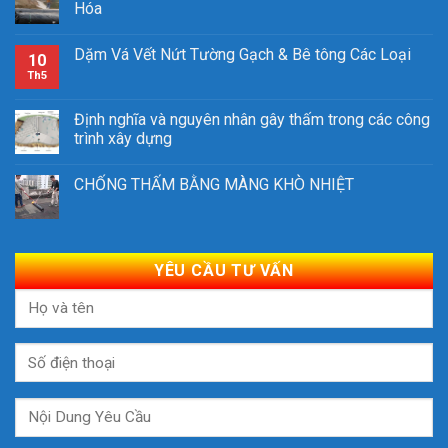
Hóa
Dặm Vá Vết Nứt Tường Gạch & Bê tông Các Loại
10
Th5
Định nghĩa và nguyên nhân gây thấm trong các công
trình xây dựng
CHỐNG THẤM BẰNG MÀNG KHÒ NHIỆT
YÊU CẦU TƯ VẤN