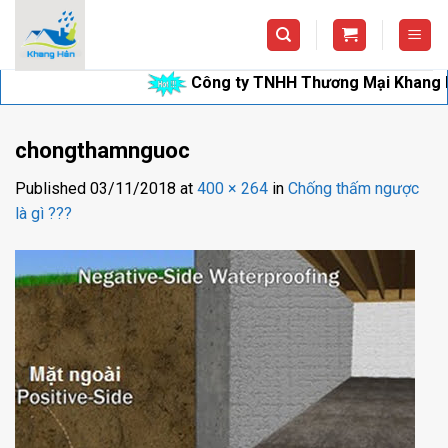
Skip
to
content
Công ty TNHH Thương Mại Khang Hân c
chongthamnguoc
Published
03/11/2018
at
400 × 264
in
Chống thấm ngược
là gì ???