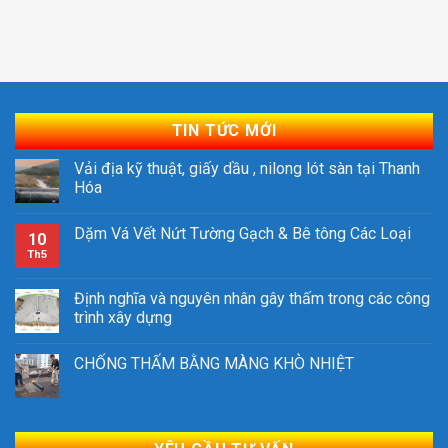
TIN TỨC MỚI
Vải địa kỹ thuật, giấy dầu , nilong lót sàn tại Thanh
Hóa
Dặm Vá Vết Nứt Tường Gạch & Bê tông Các Loại
10
Th5
Định nghĩa và nguyên nhân gây thấm trong các công
trình xây dựng
CHỐNG THẤM BẰNG MÀNG KHÒ NHIỆT