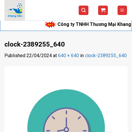
Skip
to
content
Công ty TNHH Thương Mại Khang Hân c
clock-2389255_640
Published
22/04/2024
at
640 × 640
in
clock-2389255_640