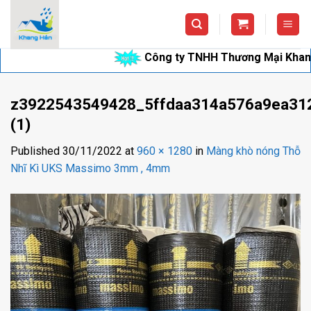
Skip
to
content
Công ty TNHH Thương Mại Khang Hân 
z3922543549428_5ffdaa314a576a9ea31
(1)
Published
30/11/2022
at
960 × 1280
in
Màng khò nóng Thỗ
Nhĩ Kì UKS Massimo 3mm , 4mm