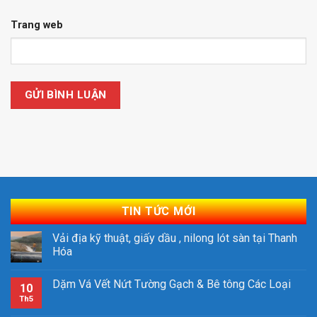
Trang web
TIN TỨC MỚI
Vải địa kỹ thuật, giấy dầu , nilong lót sàn tại Thanh
Hóa
Dặm Vá Vết Nứt Tường Gạch & Bê tông Các Loại
10
Th5