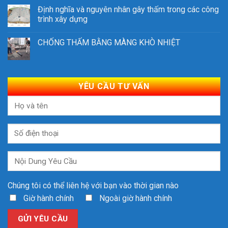
Định nghĩa và nguyên nhân gây thấm trong các công
trình xây dựng
CHỐNG THẤM BẰNG MÀNG KHÒ NHIỆT
YÊU CẦU TƯ VẤN
Chúng tôi có thể liên hệ với bạn vào thời gian nào
Giờ hành chính
Ngoài giờ hành chính