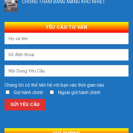
CHỐNG THẤM BẰNG MÀNG KHÒ NHIỆT
YÊU CẦU TƯ VẤN
Chúng tôi có thể liên hệ với bạn vào thời gian nào
Giờ hành chính
Ngoài giờ hành chính