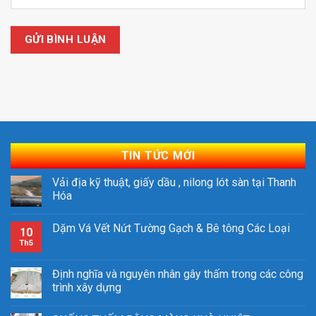
TIN TỨC MỚI
Vải địa kỹ thuật, giấy dầu , nilong lót sàn tại Thanh
Hóa
Dặm Vá Vết Nứt Tường Gạch & Bê tông Các Loại
10
Th5
Định nghĩa và nguyên nhân gây thấm trong các công
trình xây dựng