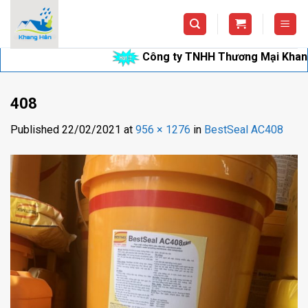
Skip
to
content
Công ty TNHH Thương Mại Khang Hân 
408
Published
22/02/2021
at
956 × 1276
in
BestSeal AC408