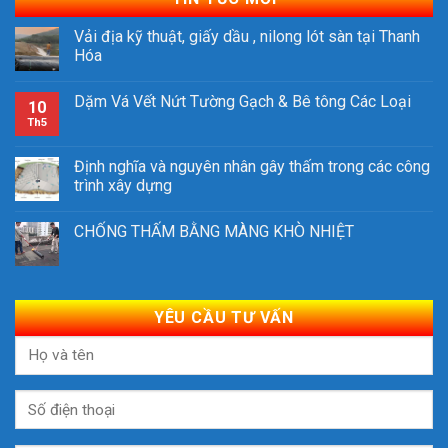
Vải địa kỹ thuật, giấy dầu , nilong lót sàn tại Thanh
Hóa
Dặm Vá Vết Nứt Tường Gạch & Bê tông Các Loại
10
Th5
Định nghĩa và nguyên nhân gây thấm trong các công
trình xây dựng
CHỐNG THẤM BẰNG MÀNG KHÒ NHIỆT
YÊU CẦU TƯ VẤN