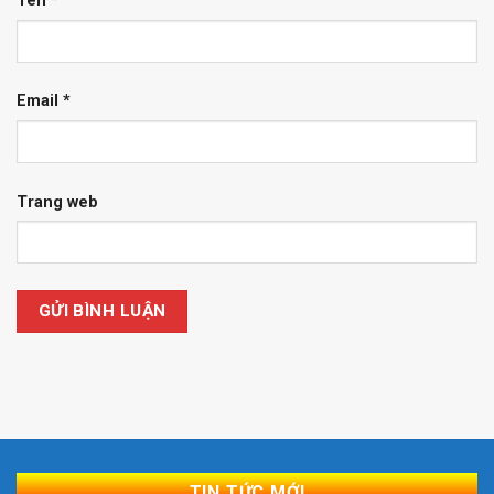
Tên
*
Email
*
Trang web
TIN TỨC MỚI