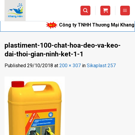
Skip
to
content
Công ty TNHH Thương Mại Khang Hân c
plastiment-100-chat-hoa-deo-va-keo-
dai-thoi-gian-ninh-ket-1-1
Published
29/10/2018
at
200 × 307
in
Sikaplast 257