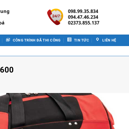
rung
098.99.35.834
094.47.46.234
oá
02373.855.137
CÔNG TRÌNH ĐÃ THI CÔNG
TIN TỨC
LIÊN HỆ
×600