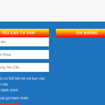
YÊU CẦU TƯ VẤN
CHỈ ĐƯỜNG
ôi có thể liên hệ với bạn vào
an nào
 hành chính
ài giờ hành chính