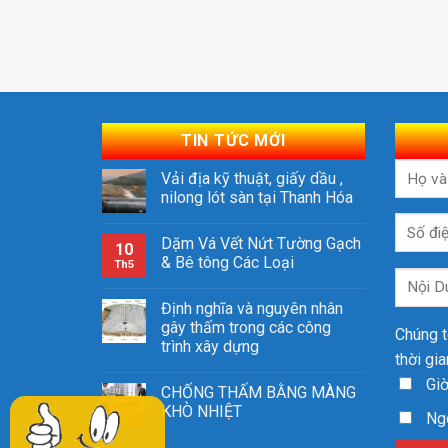
TIN TỨC MỚI
Vải địa kỹ thuật, giấy dầu ,
nilong lót sàn tại Thanh Hóa
Dặm Vá Vết Nứt Tường Gạch
10
& Bê tông Các Loại
Th5
Định nghĩa và nguyên nhân
gây thấm trong các công
Chúng t
trình xây dựng
thời gi
Giờ
CHỐNG THẤM BẰNG MÀNG
KHÒ NHIỆT
Ngo