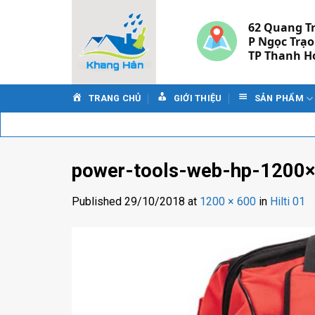
Skip
to
62 Quang T
P Ngọc Trạo
content
TP Thanh H
TRANG CHỦ
GIỚI THIỆU
SẢN PHẨM
power-tools-web-hp-1200
Published
29/10/2018
at
1200 × 600
in
Hilti 01