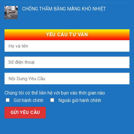
CHỐNG THẤM BẰNG MÀNG KHÒ NHIỆT
YÊU CẦU TƯ VẤN
Chúng tôi có thể liên hệ với bạn vào thời gian nào
Giờ hành chính
Ngoài giờ hành chính