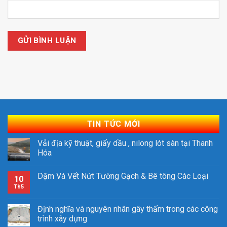
TIN TỨC MỚI
Vải địa kỹ thuật, giấy dầu , nilong lót sàn tại Thanh
Hóa
Dặm Vá Vết Nứt Tường Gạch & Bê tông Các Loại
10
Th5
Định nghĩa và nguyên nhân gây thấm trong các công
trình xây dựng