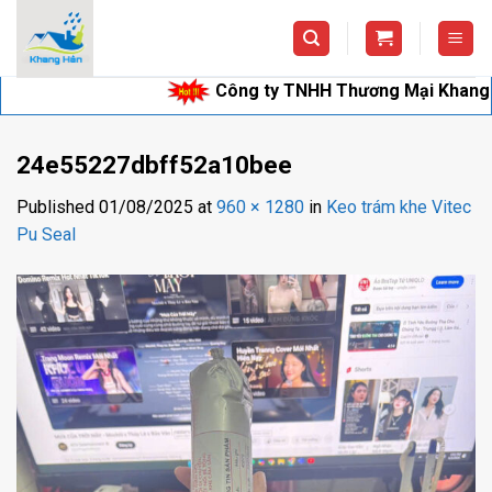
Skip
to
content
Công ty TNHH Thương Mại Khang Hân ch
24e55227dbff52a10bee
Published
01/08/2025
at
960 × 1280
in
Keo trám khe Vitec
Pu Seal