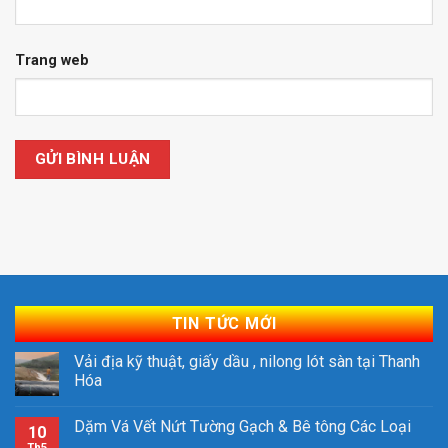
Trang web
TIN TỨC MỚI
Vải địa kỹ thuật, giấy dầu , nilong lót sàn tại Thanh
Hóa
Dặm Vá Vết Nứt Tường Gạch & Bê tông Các Loại
10
Th5