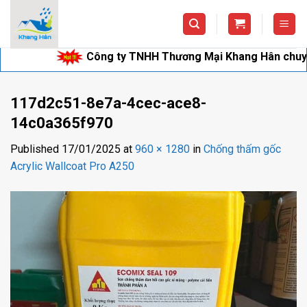
Skip
to
content
Công ty TNHH Thương Mại Khang Hân chuyên cung
117d2c51-8e7a-4cec-ace8-
14c0a365f970
Published
17/01/2025
at
960 × 1280
in
Chống thấm gốc
Acrylic Wallcoat Pro A250