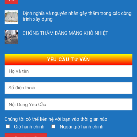
Định nghĩa và nguyên nhân gây thấm trong các công
trình xây dựng
CHỐNG THẤM BẰNG MÀNG KHÒ NHIỆT
YÊU CẦU TƯ VẤN
Chúng tôi có thể liên hệ với bạn vào thời gian nào
Giờ hành chính
Ngoài giờ hành chính