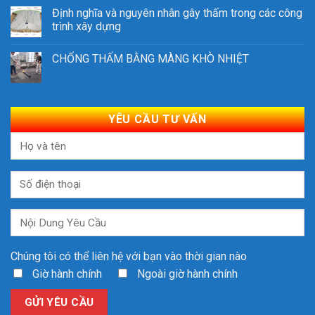
Định nghĩa và nguyên nhân gây thấm trong các công
trình xây dựng
CHỐNG THẤM BẰNG MÀNG KHÒ NHIỆT
YÊU CẦU TƯ VẤN
Chúng tôi có thể liên hệ với bạn vào thời gian nào
Giờ hành chính
Ngoài giờ hành chính