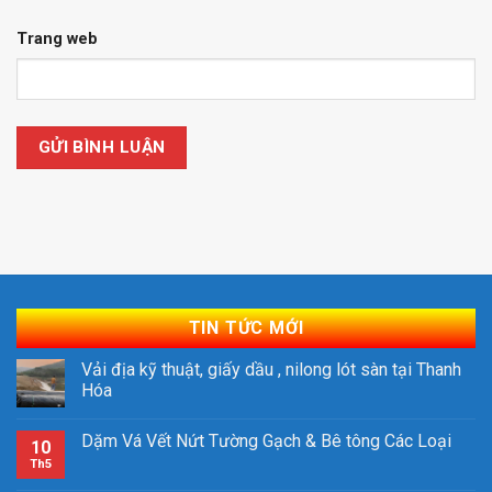
Trang web
TIN TỨC MỚI
Vải địa kỹ thuật, giấy dầu , nilong lót sàn tại Thanh
Hóa
Dặm Vá Vết Nứt Tường Gạch & Bê tông Các Loại
10
Th5