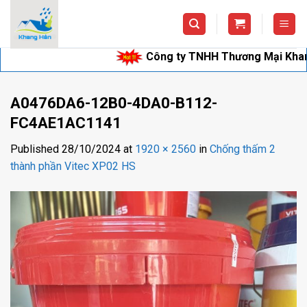
Skip
to
content
Công ty TNHH Thương Mại Khang Hân 
A0476DA6-12B0-4DA0-B112-
FC4AE1AC1141
Published
28/10/2024
at
1920 × 2560
in
Chống thấm 2
thành phần Vitec XP02 HS